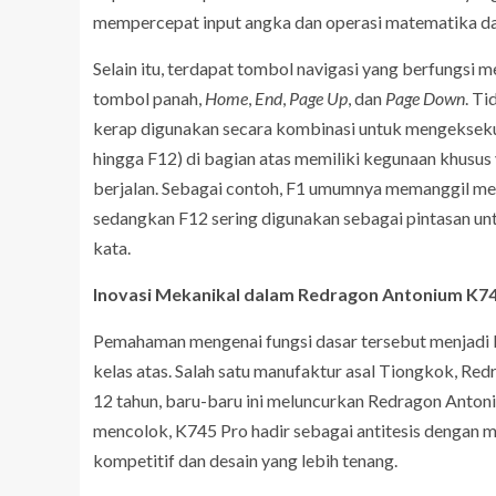
mempercepat input angka dan operasi matematika da
Selain itu, terdapat tombol navigasi yang berfungsi 
tombol panah,
Home
,
End
,
Page Up
, dan
Page Down
. Ti
kerap digunakan secara kombinasi untuk mengeksekus
hingga F12) di bagian atas memiliki kegunaan khusus
berjalan. Sebagai contoh, F1 umumnya memanggil me
sedangkan F12 sering digunakan sebagai pintasan un
kata.
Inovasi Mekanikal dalam Redragon Antonium K7
Pemahaman mengenai fungsi dasar tersebut menjadi l
kelas atas. Salah satu manufaktur asal Tiongkok, Red
12 tahun, baru-baru ini meluncurkan Redragon Anton
mencolok, K745 Pro hadir sebagai antitesis denga
kompetitif dan desain yang lebih tenang.