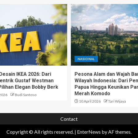
NASIONAL
Desain IKEA 2026: Dari
Pesona Alam dan Wajah Ba
entrik Gustaf Westman
Wilayah Indonesia: Dari P
Pilihan Elegan Bobby Berk
Papua Hingga Keunikan Pan
Merah Komodo
 2026
Budi Santoso
10 April 2026
Tari Wijaya
Contact
Copyright © All rights reserved.
|
EnterNews
by AF themes.