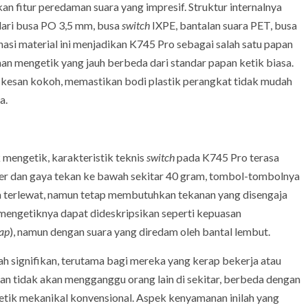
n fitur peredaman suara yang impresif. Struktur internalnya
 dari busa PO 3,5 mm, busa
switch
IXPE, bantalan suara PET, busa
nasi material ini menjadikan K745 Pro sebagai salah satu papan
n mengetik yang jauh berbeda dari standar papan ketik biasa.
kesan kokoh, memastikan bodi plastik perangkat tidak mudah
a.
mengetik, karakteristik teknis
switch
pada K745 Pro terasa
meter dan gaya tekan ke bawah sekitar 40 gram, tombol-tombolnya
a terlewat, namun tetap membutuhkan tekanan yang disengaja
i mengetiknya dapat dideskripsikan seperti kepuasan
ap
), namun dengan suara yang diredam oleh bantal lembut.
ah signifikan, terutama bagi mereka yang kerap bekerja atau
kan tidak akan mengganggu orang lain di sekitar, berbeda dengan
etik mekanikal konvensional. Aspek kenyamanan inilah yang