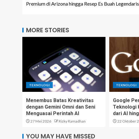
Premium di Arizona hingga Resep Es Buah Legendaris
MORE STORIES
TEKNOLOGI
TEKNOLOGI
Menembus Batas Kreativitas
Google Per
dengan Gemini Omni dan Seni
Teknologi 
Menguasai Perintah AI
dari AI hi
27 Mei 2026
Rizky Ramadhan
22 Oktober 
YOU MAY HAVE MISSED