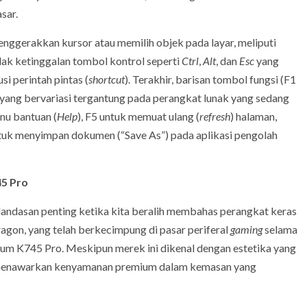
sar.
menggerakkan kursor atau memilih objek pada layar, meliputi
dak ketinggalan tombol kontrol seperti
Ctrl
,
Alt
, dan
Esc
yang
i perintah pintas (
shortcut
). Terakhir, barisan tombol fungsi (F1
 yang bervariasi tergantung pada perangkat lunak yang sedang
nu bantuan (
Help
), F5 untuk memuat ulang (
refresh
) halaman,
tuk menyimpan dokumen (“Save As”) pada aplikasi pengolah
45 Pro
andasan penting ketika kita beralih membahas perangkat keras
ragon, yang telah berkecimpung di pasar periferal
gaming
selama
ium K745 Pro. Meskipun merek ini dikenal dengan estetika yang
n menawarkan kenyamanan premium dalam kemasan yang