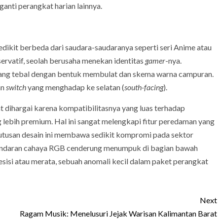
anti perangkat harian lainnya.
sedikit berbeda dari saudara-saudaranya seperti seri Anime atau
nservatif, seolah berusaha menekan identitas
gamer
-nya.
ng tebal dengan bentuk membulat dan skema warna campuran.
an
switch
yang menghadap ke selatan (
south-facing
).
 dihargai karena kompatibilitasnya yang luas terhadap
 lebih premium. Hal ini sangat melengkapi fitur peredaman yang
utusan desain ini membawa sedikit kompromi pada sektor
 pendaran cahaya RGB cenderung menumpuk di bagian bawah
sisi atau merata, sebuah anomali kecil dalam paket perangkat
Next
Ragam Musik: Menelusuri Jejak Warisan Kalimantan Barat