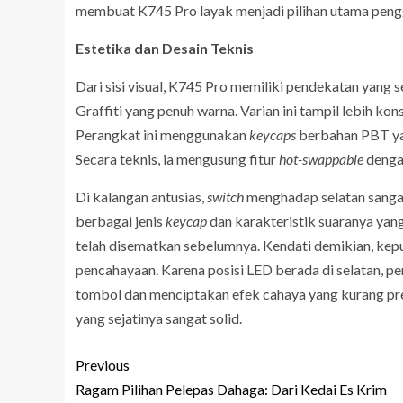
membuat K745 Pro layak menjadi pilihan utama pengg
Estetika dan Desain Teknis
Dari sisi visual, K745 Pro memiliki pendekatan yang 
Graffiti yang penuh warna. Varian ini tampil lebih ko
Perangkat ini menggunakan
keycaps
berbahan PBT ya
Secara teknis, ia mengusung fitur
hot-swappable
deng
Di kalangan antusias,
switch
menghadap selatan sangat
berbagai jenis
keycap
dan karakteristik suaranya yang
telah disematkan sebelumnya. Kendati demikian, kep
pencahayaan. Karena posisi LED berada di selatan,
tombol dan menciptakan efek cahaya yang kurang pre
yang sejatinya sangat solid.
Previous
Ragam Pilihan Pelepas Dahaga: Dari Kedai Es Krim