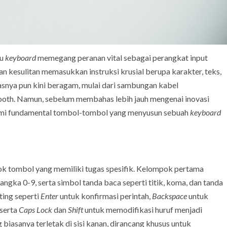
au
keyboard
memegang peranan vital sebagai perangkat input
n kesulitan memasukkan instruksi krusial berupa karakter, teks,
asnya pun kini beragam, mulai dari sambungan kabel
tooth. Namun, sebelum membahas lebih jauh mengenai inovasi
hami fundamental tombol-tombol yang menyusun sebuah
keyboard
ok tombol yang memiliki tugas spesifik. Kelompok pertama
gka 0-9, serta simbol tanda baca seperti titik, koma, dan tanda
ting seperti
Enter
untuk konfirmasi perintah,
Backspace
untuk
serta
Caps Lock
dan
Shift
untuk memodifikasi huruf menjadi
iasanya terletak di sisi kanan, dirancang khusus untuk