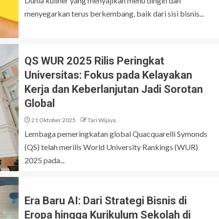
Dunia kuliner yang menyajikan menu dingin dan
menyegarkan terus berkembang, baik dari sisi bisnis...
QS WUR 2025 Rilis Peringkat
Universitas: Fokus pada Kelayakan
Kerja dan Keberlanjutan Jadi Sorotan
Global
21 Oktober 2025
Tari Wijaya
Lembaga pemeringkatan global Quacquarelli Symonds
(QS) telah merilis World University Rankings (WUR)
2025 pada...
Era Baru AI: Dari Strategi Bisnis di
Eropa hingga Kurikulum Sekolah di