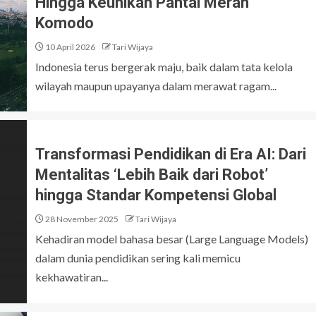
Hingga Keunikan Pantai Merah
Komodo
10 April 2026
Tari Wijaya
Indonesia terus bergerak maju, baik dalam tata kelola
wilayah maupun upayanya dalam merawat ragam...
Transformasi Pendidikan di Era AI: Dari
Mentalitas ‘Lebih Baik dari Robot’
hingga Standar Kompetensi Global
28 November 2025
Tari Wijaya
Kehadiran model bahasa besar (Large Language Models)
dalam dunia pendidikan sering kali memicu
kekhawatiran...